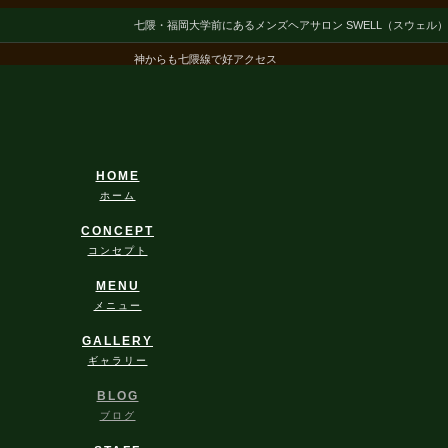
七隈・福岡大学前にあるメンズヘアサロン SWELL（スウェル
神からも七隈線で好アクセス
HOME
ホーム
CONCEPT
コンセプト
MENU
メニュー
GALLERY
ギャラリー
BLOG
ブログ