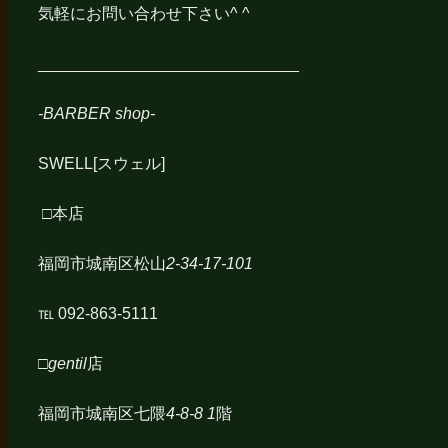
気軽にお問い合わせ下さい^ ^
_____________________________
-BARBER shop-
SWELL[スウェル]
□
本店
福岡市城南区松山
2-34-17-101
℡ 092-863-5111
□gentil
店
福岡市城南区七隈
4-8-8 1
階