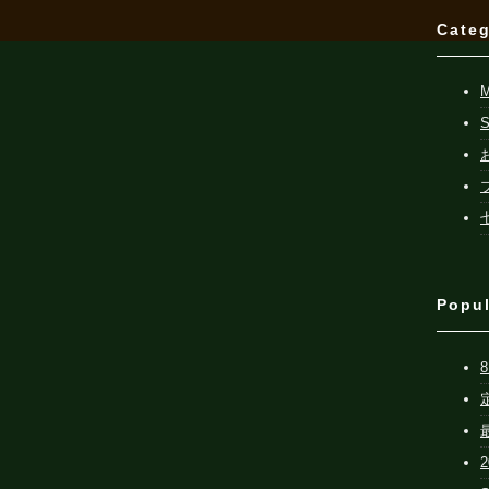
Cate
。
Popu