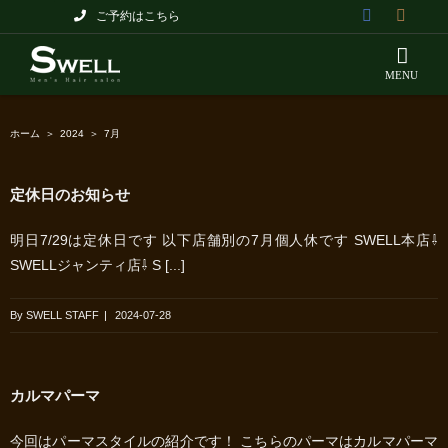
Skip
ご予約はこちら
to
content
ホーム
＞
2024
＞
7月
定休日のお知らせ
明日7/29は定休日です 以下店舗別の7月個人休です SWELL本店⇩
SWELLジャンティ店⇩ S [...]
By
SWELL STAFF
|
2024-07-28
カルマパーマ
今回はパーマスタイルの紹介です！ こちらのパーマはカルマパーマ