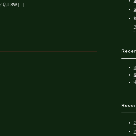
 SW [...]
Rece
Rece